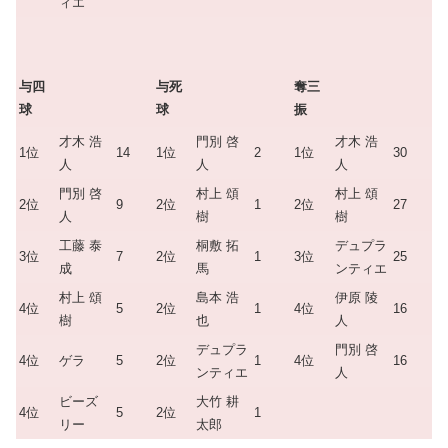
ィエ
与四
与死
奪三
球
球
振
才木 浩
門別 啓
才木 浩
1位
14
1位
2
1位
30
人
人
人
門別 啓
村上 頌
村上 頌
2位
9
2位
1
2位
27
人
樹
樹
工藤 泰
桐敷 拓
デュプラ
3位
7
2位
1
3位
25
成
馬
ンティエ
村上 頌
島本 浩
伊原 陵
4位
5
2位
1
4位
16
樹
也
人
デュプラ
門別 啓
4位
ゲラ
5
2位
1
4位
16
ンティエ
人
ビーズ
大竹 耕
4位
5
2位
1
リー
太郎