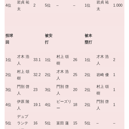
岩貞 祐
岩貞 祐
4位
2
5位
–
–
1位
1.000
太
太
投球
被安
被本
回
打
塁打
才木 浩
村上 頌
才木 浩
1位
33.1
1位
26
1位
2
人
樹
人
村上 頌
才木 浩
2位
32.2
2位
25
2位
岩崎 優
1
樹
人
門別 啓
門別 啓
村上 頌
3位
23
3位
20
2位
1
人
人
樹
伊原 陵
ビーズリ
門別 啓
4位
19.1
4位
18
2位
1
人
ー
人
デュプ
5位
ランテ
16
5位
富田 蓮
15
5位
–
–