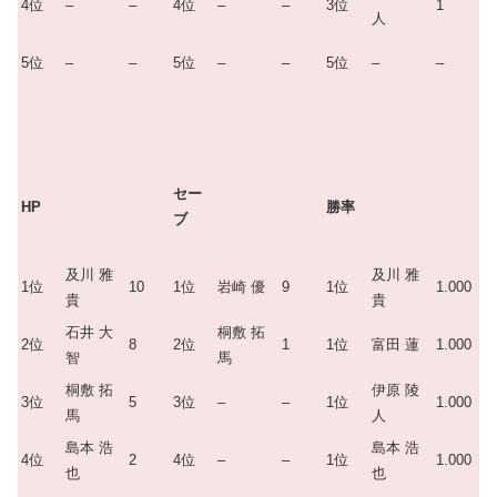
4位
–
–
4位
–
–
3位
1
人
5位
–
–
5位
–
–
5位
–
–
セー
HP
勝率
ブ
及川 雅
及川 雅
1位
10
1位
岩崎 優
9
1位
1.000
貴
貴
石井 大
桐敷 拓
2位
8
2位
1
1位
富田 蓮
1.000
智
馬
桐敷 拓
伊原 陵
3位
5
3位
–
–
1位
1.000
馬
人
島本 浩
島本 浩
4位
2
4位
–
–
1位
1.000
也
也