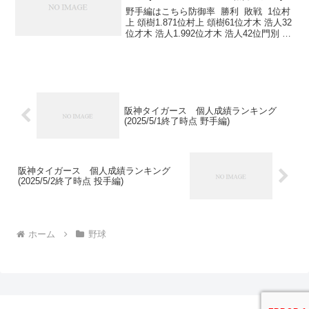
野手編はこちら防御率 勝利 敗戦 1位村
上 頌樹1.871位村上 頌樹61位才木 浩人32
位才木 浩人1.992位才木 浩人42位門別 啓
人23位--3位及川 雅貴32位岩崎 優24位--3
位伊原 陵人34位ゲラ15位--5位富田 蓮...
阪神タイガース 個人成績ランキング
(2025/5/1終了時点 野手編)
阪神タイガース 個人成績ランキング
(2025/5/2終了時点 投手編)
ホーム
野球