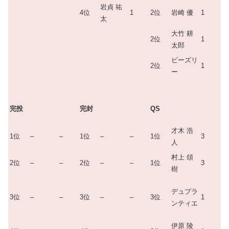
岩貞 祐
4位
1
2位
岩崎 優
1
太
大竹 耕
2位
1
太郎
ビーズリ
2位
1
ー
完投
完封
QS
才木 浩
1位
–
–
1位
–
–
1位
3
人
村上 頌
2位
–
–
2位
–
–
1位
3
樹
デュプラ
3位
–
–
3位
–
–
3位
1
ンティエ
伊原 陵