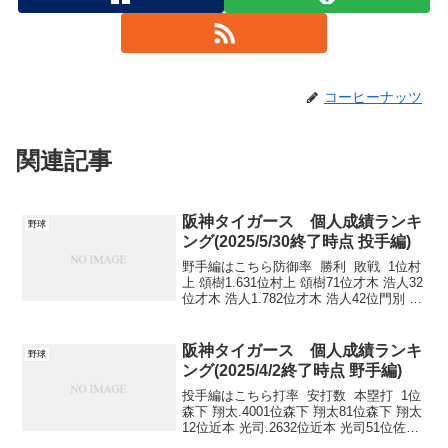
コーヒーナッツ
関連記事
阪神タイガース 個人成績ランキ
野球
ング(2025/5/30終了時点 投手編)
野手編はこちら防御率 勝利 敗戦 1位村
上 頌樹1.631位村上 頌樹71位才木 浩人32
位才木 浩人1.782位才木 浩人42位門別 啓
人23位--3位及川 雅貴32位岩崎 優24位--3
位伊原 陵人32位ビーズリー25位--5位湯...
阪神タイガース 個人成績ランキ
野球
ング(2025/4/2終了時点 野手編)
投手編はこちら打率 安打数 本塁打 1位
森下 翔太.4001位森下 翔太81位森下 翔太
12位近本 光司.2632位近本 光司51位佐藤
輝明13位木浪 聖也.2503位大山 悠輔43位-