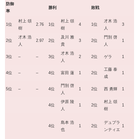
防御
勝利
敗戦
率
村上 頌
村上 頌
才木 浩
1位
2.76
1位
4
1位
3
樹
樹
人
才木 浩
及川 雅
門別 啓
2位
2.97
2位
3
2位
1
人
貴
人
才木 浩
3位
–
–
3位
2
2位
ゲラ
1
人
工藤 泰
4位
–
–
4位
富田 蓮
1
2位
1
成
門別 啓
5位
–
–
4位
1
2位
西 勇輝
1
人
伊原 陵
村上 頌
4位
1
2位
1
人
樹
島本 浩
デュプラ
4位
1
2位
1
也
ンティエ