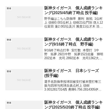
-4位大山 悠輔.2003位木浪 聖也44位-...
阪神タイガース 個人成績ランキ
野球
ング(2025/4/5終了時点 投手編)
野手編はこちら防御率 勝利 敗戦 1位村
上 頌樹0.001位村上 頌樹21位門別 啓人12
位富田 蓮2.002位及川 雅貴11位才木 浩人
13位--2位富田 蓮11位ゲラ14位--4位--4位-
-5位--5位--5位-- ...
阪神タイガース 個人成績ランキ
野球
ング(9/16終了時点 野手編)
9/16終了時点打率 安打数 本塁打 1中
野 拓夢.2921中野 拓夢1521佐藤 輝明
202近本 光司.2892近本 光司1362大
山 悠輔143大山 悠輔.2873大山 悠輔
1343森下 翔太10 打点 盗塁 ...
阪神タイガース 日本シリーズ
野球
(投手編)
選手名防御率投球回被安打被本塁打奪三
振与四球与死球自責点村上 頌樹
3.0012817314西 勇輝6.756.2814305伊藤
将司3.605512002才木 浩人1.805506301大
竹 耕太郎1.805614001加治屋 蓮0.00...
阪神タイガース 個人成績ランキ
野球
ング(2025/5/20終了時点 投手編)