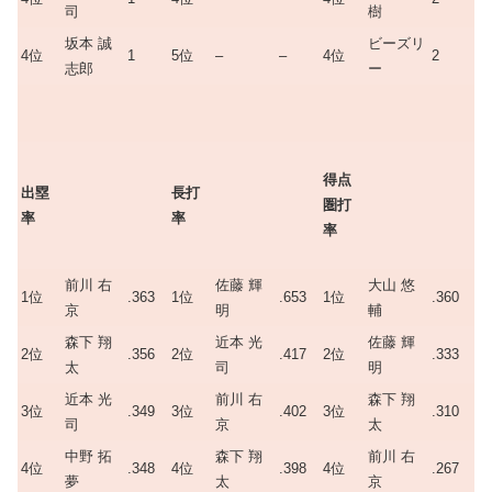
司
樹
坂本 誠
ビーズリ
4位
1
5位
–
–
4位
2
志郎
ー
得点
出塁
長打
圏打
率
率
率
前川 右
佐藤 輝
大山 悠
1位
.363
1位
.653
1位
.360
京
明
輔
森下 翔
近本 光
佐藤 輝
2位
.356
2位
.417
2位
.333
太
司
明
近本 光
前川 右
森下 翔
3位
.349
3位
.402
3位
.310
司
京
太
中野 拓
森下 翔
前川 右
4位
.348
4位
.398
4位
.267
夢
太
京