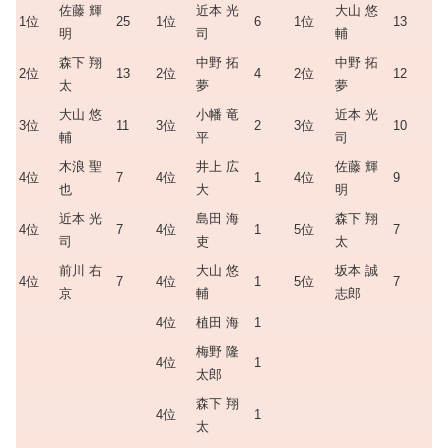
佐藤 輝
近本 光
大山 悠
1位
25
1位
6
1位
13
明
司
輔
森下 翔
中野 拓
中野 拓
2位
13
2位
4
2位
12
太
夢
夢
大山 悠
小幡 竜
近本 光
3位
11
3位
2
3位
10
輔
平
司
木浪 聖
井上 広
佐藤 輝
4位
7
4位
1
4位
9
也
大
明
近本 光
島田 海
森下 翔
4位
7
4位
1
5位
7
司
吏
太
前川 右
大山 悠
坂本 誠
4位
7
4位
1
5位
7
京
輔
志郎
4位
植田 海
1
梅野 隆
4位
1
太郎
森下 翔
4位
1
太