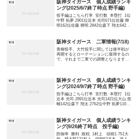
阪神タイガース 個人成績ランキ
野球
ング(2025/6/7終了時点 野手編)
投手編はこちら打率 安打数 本塁打 1位
中野 拓夢.2901位近本 光司671位佐藤 輝
明162位佐藤 輝明.2842位森下 翔太642位
森下 翔太93位森下 翔太.2833位佐藤 輝明
623位大山 悠輔44位近本 光司.2824位中...
阪神タイガース 二軍情報(7/18)
野球
青柳投手、大竹投手に関しては後半戦が
再開するとローテーションに復帰するの
で、それまで二軍での調整となります。
湯浅投手はシート打撃に登板し、今後は
二軍での実践登板を経ての一軍復帰とな
るため、早くて8月頭ぐらいの復帰ではな
いでしょうか。野手では...
阪神タイガース 個人成績ランキ
野球
ング(2024/9/7終了時点 野手編)
投手編はこちら打率 安打数 本塁打 1位
近本 光司.2891位近本 光司1421位大山 悠
輔142位森下 翔太.2762位中野 拓夢1102
位佐藤 輝明133位佐藤 輝明.2682位森下
翔太1103位森下 翔太124位大山 悠輔.2...
阪神タイガース 個人成績ランキ
野球
ング(9/26終了時点 投手編)
防御率 勝利 敗戦 1村上 頌樹1.751大
竹 耕太郎121村上 頌樹62才木 浩人