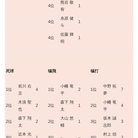
熊谷 敬
4位
1
宥
糸原 健
4位
1
斗
佐藤 輝
4位
1
明
死球
犠飛
犠打
前川 右
小幡 竜
中野 拓
1位
4
1位
2
1位
7
京
平
夢
木浪 聖
森下 翔
小幡 竜
2位
2
2位
1
2位
4
也
太
平
森下 翔
大山 悠
坂本 誠
2位
2
2位
1
3位
3
太
輔
志郎
近本 光
村上 頌
4位
1
4位
–
–
4位
2