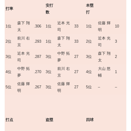
安打
本塁
打率
数
打
森下 翔
近本 光
佐藤 輝
1位
.306
1位
33
1位
10
太
司
明
前川 右
森下 翔
近本 光
2位
.293
1位
33
2位
3
京
太
司
近本 光
中野 拓
森下 翔
3位
.287
3位
27
3位
2
司
夢
太
中野 拓
前川 右
大山 悠
4位
.270
3位
27
4位
1
夢
京
輔
佐藤 輝
佐藤 輝
5位
.267
3位
27
5位
–
–
明
明
打点
盗塁
四球