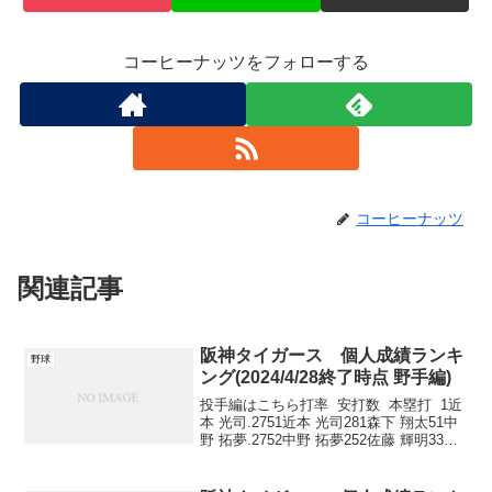
コーヒーナッツをフォローする
コーヒーナッツ
関連記事
阪神タイガース 個人成績ランキ
野球
ング(2024/4/28終了時点 野手編)
投手編はこちら打率 安打数 本塁打 1近
本 光司.2751近本 光司281森下 翔太51中
野 拓夢.2752中野 拓夢252佐藤 輝明33森
下 翔太.2583森下 翔太232近本 光司
3 打点 盗塁 四球 1森下...