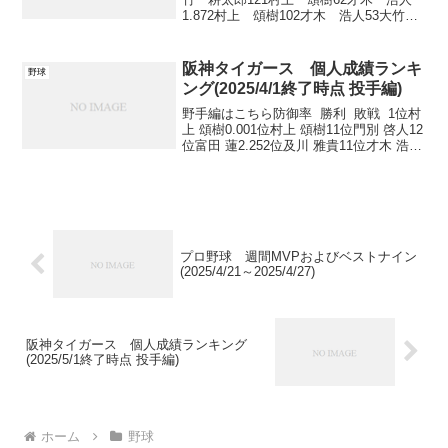
1.872村上 頌樹102才木 浩人53大竹
耕太郎2.132伊藤 将司102西 勇輝
5 2伊藤 将司5 完投 完封 Q...
阪神タイガース 個人成績ランキ
野球
ング(2025/4/1終了時点 投手編)
野手編はこちら防御率 勝利 敗戦 1位村
上 頌樹0.001位村上 頌樹11位門別 啓人12
位富田 蓮2.252位及川 雅貴11位才木 浩人
1.003位門別 啓人4.153位--3位--4位才木
浩人6.354位--4位--5位--5位...
プロ野球 週間MVPおよびベストナイン
(2025/4/21～2025/4/27)
阪神タイガース 個人成績ランキング
(2025/5/1終了時点 投手編)
ホーム
野球