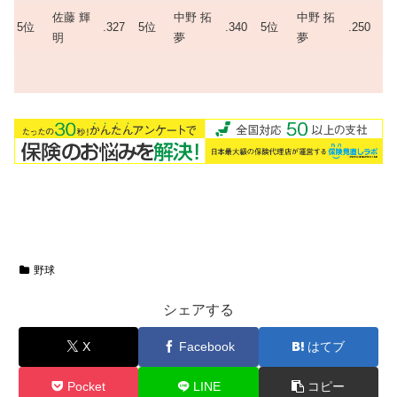
佐藤 輝
中野 拓
中野 拓
5位
.327
5位
.340
5位
.250
明
夢
夢
野球
シェアする
X
Facebook
はてブ
Pocket
LINE
コピー