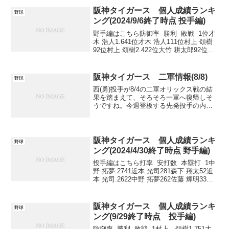
21位村上 頌樹24位--3位桐敷 拓馬21位ゲ
ラ...
阪神タイガース 個人成績ランキ
野球
ング(2024/9/6終了時点 投手編)
野手編はこちら防御率 勝利 敗戦 1位才
木 浩人1.641位才木 浩人111位村上 頌樹
92位村上 頌樹2.422位大竹 耕太郎92位大
竹 耕太郎73位大竹 耕太郎3.043位ビーズ
リー73位伊藤 将司54位--4位西 勇輝63位
西 ...
阪神タイガース 二軍情報(8/8)
野球
西(勇)投手が8/4の二軍オリックス戦の結
果を踏まえて、そろそろ一軍へ復帰しそ
うですね。今週登板する先発投手の内容
次第で入れ替わりが発生するかもです。
先週、野手で目立った活躍をした選手は
井坪選手ぐらいですね。野手の入れ替え
で言いますと、渡邊...
阪神タイガース 個人成績ランキ
野球
ング(2024/4/30終了時点 野手編)
投手編はこちら打率 安打数 本塁打 1中
野 拓夢.2741近本 光司281森下 翔太52近
本 光司.2622中野 拓夢262佐藤 輝明33森
下 翔太.2473森下 翔太232近本 光司
3 打点 盗塁 四球 1森下...
阪神タイガース 個人成績ランキ
野球
ング(9/29終了時点 投手編)
防御率 勝利 敗戦 1村上 頌樹1.751大