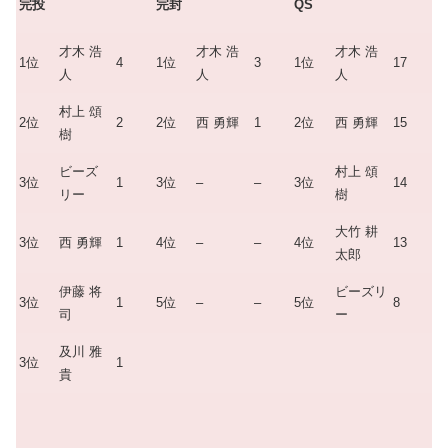
完投
完封
QS
才木 浩
才木 浩
才木 浩
1位
4
1位
3
1位
17
人
人
人
村上 頌
2位
2
2位
西 勇輝
1
2位
西 勇輝
15
樹
ビーズ
村上 頌
3位
1
3位
–
–
3位
14
リー
樹
大竹 耕
3位
西 勇輝
1
4位
–
–
4位
13
太郎
伊藤 将
ビーズリ
3位
1
5位
–
–
5位
8
司
ー
及川 雅
3位
1
貴