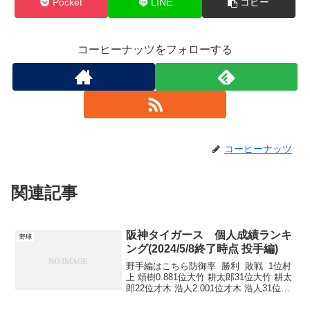
Pocket
LINE
コピー
コーヒーナッツをフォローする
コーヒーナッツ
関連記事
阪神タイガース 個人成績ランキ
野球
ング(2024/5/8終了時点 投手編)
野手編はこちら防御率 勝利 敗戦 1位村
上 頌樹0.881位大竹 耕太郎31位大竹 耕太
郎22位才木 浩人2.001位才木 浩人31位青
柳 晃洋23位大竹 耕太郎3.823位伊藤 将司