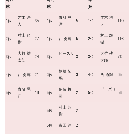
球
球
振
才木 浩
青柳 晃
才木 浩
1位
35
1位
5
1位
119
人
洋
人
村上 頌
村上 頌
2位
27
1位
西 勇輝
5
2位
116
樹
樹
大竹 耕
ビーズリ
大竹 耕
3位
24
3位
3
3位
76
太郎
ー
太郎
桐敷 拓
4位
西 勇輝
21
3位
3
4位
西 勇輝
65
馬
青柳 晃
伊藤 将
ビーズリ
5位
18
5位
2
5位
58
洋
司
ー
村上 頌
5位
2
樹
5位
富田 蓮
2