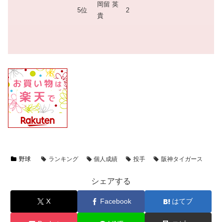
岡留 英
5位
2
貴
野球
ランキング
個人成績
投手
阪神タイガース
シェアする
X
Facebook
はてブ