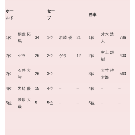
ホー
セー
勝率
ルド
ブ
桐敷 拓
才木 浩
1位
34
1位
岩崎 優
21
1位
.786
馬
人
村上 頌
2位
ゲラ
26
2位
ゲラ
12
2位
.400
樹
石井 大
大竹 耕
2位
26
3位
–
–
3位
.563
智
太郎
4位
岩崎 優
15
4位
–
–
4位
–
–
漆原 大
5位
5
5位
–
–
5位
–
–
晟