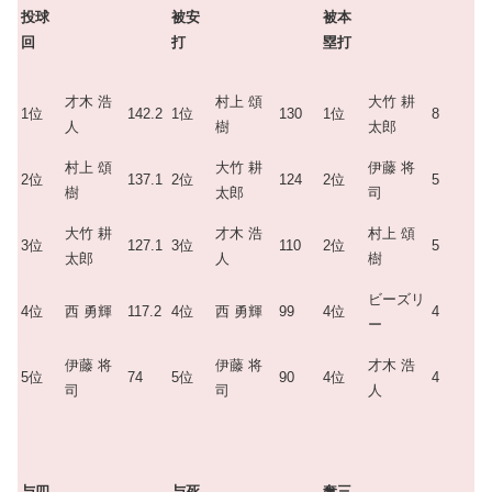
投球
被安
被本
回
打
塁打
才木 浩
村上 頌
大竹 耕
1位
142.2
1位
130
1位
8
人
樹
太郎
村上 頌
大竹 耕
伊藤 将
2位
137.1
2位
124
2位
5
樹
太郎
司
大竹 耕
才木 浩
村上 頌
3位
127.1
3位
110
2位
5
太郎
人
樹
ビーズリ
4位
西 勇輝
117.2
4位
西 勇輝
99
4位
4
ー
伊藤 将
伊藤 将
才木 浩
5位
74
5位
90
4位
4
司
司
人
与四
与死
奪三