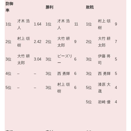
防御
勝利
敗戦
率
才木 浩
才木 浩
村上 頌
1位
1.64
1位
11
1位
9
人
人
樹
村上 頌
大竹 耕
大竹 耕
2位
2.42
2位
9
2位
7
樹
太郎
太郎
大竹 耕
ビーズリ
伊藤 将
3位
3.04
3位
6
3位
5
太郎
ー
司
4位
–
–
3位
西 勇輝
6
3位
西 勇輝
5
村上 頌
漆原 大
5位
–
–
3位
6
5位
4
樹
晟
5位
岩崎 優
4