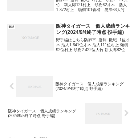
竹 耕太郎121村上 頌樹62才木 浩人
1.872村上 頌樹101青柳 晃洋63大竹
耕太郎2.132伊藤 将司103才木 浩人
5 3西 勇輝5 3伊藤 将司5 ...
阪神タイガース 個人成績ランキ
野球
ング(2024/9/4終了時点 投手編)
野手編はこちら防御率 勝利 敗戦 1位才
木 浩人1.641位才木 浩人111位村上 頌樹
92位村上 頌樹2.422位大竹 耕太郎82位大
竹 耕太郎73位--3位ビーズリー63位伊藤
将司54位--3位西 勇輝63位西 勇輝55位-
-3...
阪神タイガース 個人成績ランキング
(2024/9/4終了時点 野手編)
阪神タイガース 個人成績ランキング
(2024/9/5終了時点 野手編)