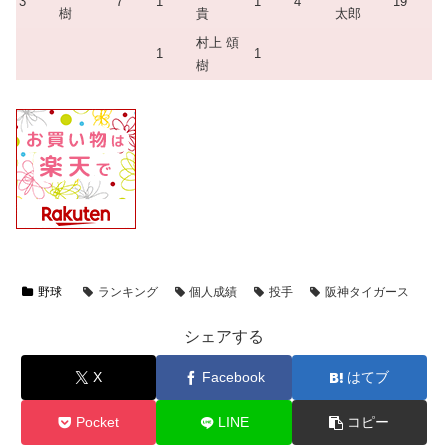
3
7
1
1
4
19
樹
貴
太郎
村上 頌
1
1
樹
野球
ランキング
個人成績
投手
阪神タイガース
シェアする
X
Facebook
はてブ
Pocket
LINE
コピー