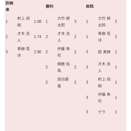
防御
勝利
敗戦
率
村上 頌
大竹 耕
大竹 耕
1
1.08
1
3
1
2
樹
太郎
太郎
才木 浩
才木 浩
青柳 晃
2
1.74
2
2
1
2
人
人
洋
青柳 晃
伊藤 将
3
2.96
2
2
3
西 勇輝
1
洋
司
桐敷 拓
才木 浩
2
2
3
1
馬
人
加治屋
村上 頌
2
2
3
1
蓮
樹
伊藤 将
3
1
司
3
ゲラ
1