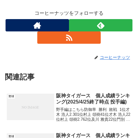
コーヒーナッツをフォローする
コーヒーナッツ
関連記事
阪神タイガース 個人成績ランキ
野球
ング(2025/4/25終了時点 投手編)
野手編はこちら防御率 勝利 敗戦 1位才
木 浩人2.301位村上 頌樹41位才木 浩人22
位村上 頌樹2.762位及川 雅貴22位門別 啓
人13位--2位才木 浩人22位ゲラ14位--4位
富田 蓮12位工藤 泰成15位--4位門別 啓...
阪神タイガース 個人成績ランキ
野球