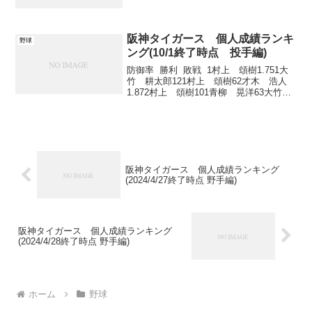
ですね。そこで、阪神に偏りがちな気持
ちを抑えつつ今年の順位予想をしていき
たいと思います。あくまでも冷静に贔屓
目なしにです。まず、...
阪神タイガース 個人成績ランキ
野球
ング(10/1終了時点 投手編)
防御率 勝利 敗戦 1村上 頌樹1.751大
竹 耕太郎121村上 頌樹62才木 浩人
1.872村上 頌樹101青柳 晃洋63大竹
耕太郎2.132伊藤 将司103才木 浩人
5 3西 勇輝5 3伊藤 将司5 ...
阪神タイガース 個人成績ランキング
(2024/4/27終了時点 野手編)
阪神タイガース 個人成績ランキング
(2024/4/28終了時点 野手編)
ホーム
野球