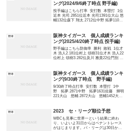
ング(2024/9/6終了時点 野手編)
投手編はこちら打率 安打数 本塁打 1位
近本 光司.2851位近本 光司1391位大山 悠
輔132位森下 翔太.2712位中野 拓夢1102
位森下 翔太123位佐藤 輝明.2683位森下
翔太1072位佐藤 輝明124位大山 悠輔.2...
阪神タイガース 個人成績ランキ
野球
ング(2025/4/20終了時点 投手編)
野手編はこちら防御率 勝利 敗戦 1位才
木 浩人2.181位村上 頌樹31位才木 浩人22
位村上 頌樹3.282位及川 雅貴22位門別 啓
人13位--3位富田 蓮12位ゲラ14位--3位門
別 啓人12位工藤 泰成15位--3位才木 浩...
阪神タイガース 個人成績ランキ
野球
ング(9/30終了時点 野手編)
9/30終了時点打率 安打数 本塁打 1中
野 拓夢.2871中野 拓夢1631佐藤 輝明
221大山 悠輔.2872大山 悠輔1452大
山 悠輔183近本 光司.2843近本 光司
1413森下 翔太10 打点 盗塁 ...
2023 セ・リーグ順位予想
野球
WBCも見事に世界一という結果に終わ
り、いよいよ31日からはペナントレース
がはじまります。パ・リーグは30日から