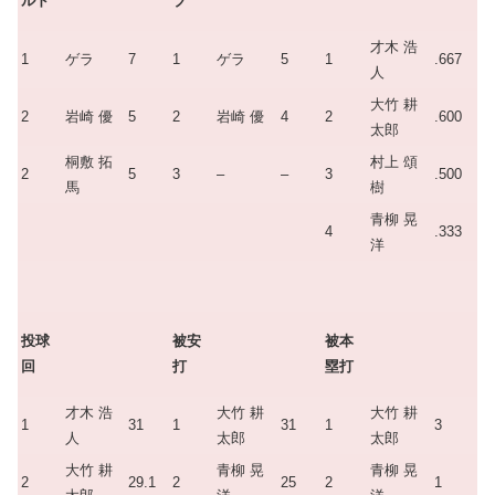
ルド
ブ
才木 浩
1
ゲラ
7
1
ゲラ
5
1
.667
人
大竹 耕
2
岩崎 優
5
2
岩崎 優
4
2
.600
太郎
桐敷 拓
村上 頌
2
5
3
–
–
3
.500
馬
樹
青柳 晃
4
.333
洋
投球
被安
被本
回
打
塁打
才木 浩
大竹 耕
大竹 耕
1
31
1
31
1
3
人
太郎
太郎
大竹 耕
青柳 晃
青柳 晃
2
29.1
2
25
2
1