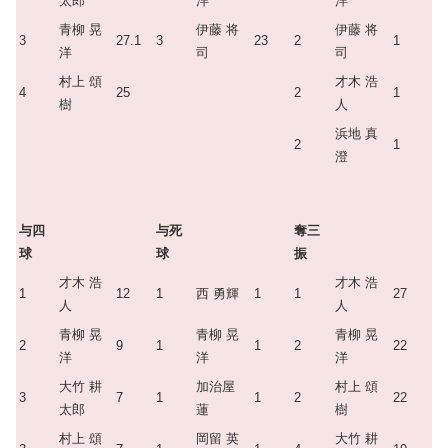
太郎
洋
洋
青柳 晃
伊藤 将
伊藤 将
3
27.1
3
23
2
1
洋
司
司
村上 頌
才木 浩
4
25
2
1
樹
人
浜地 真
2
1
澄
与四
与死
奪三
球
球
振
才木 浩
才木 浩
1
12
1
西 勇輝
1
1
27
人
人
青柳 晃
青柳 晃
青柳 晃
2
9
1
1
2
22
洋
洋
洋
大竹 耕
加治屋
村上 頌
3
7
1
1
2
22
太郎
蓮
樹
村上 頌
岡留 英
大竹 耕