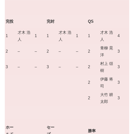
完投
完封
QS
才木 浩
才木 浩
才木 浩
1
1
1
1
1
4
人
人
人
青柳 晃
2
–
–
2
–
–
2
3
洋
村上 頌
3
–
–
3
–
–
2
3
樹
伊藤 将
2
3
司
大竹 耕
2
3
太郎
ホー
セー
勝率