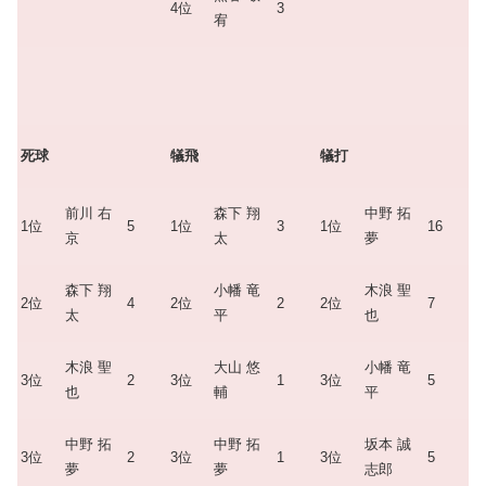
4位
3
宥
死球
犠飛
犠打
前川 右
森下 翔
中野 拓
1位
5
1位
3
1位
16
京
太
夢
森下 翔
小幡 竜
木浪 聖
2位
4
2位
2
2位
7
太
平
也
木浪 聖
大山 悠
小幡 竜
3位
2
3位
1
3位
5
也
輔
平
中野 拓
中野 拓
坂本 誠
3位
2
3位
1
3位
5
夢
夢
志郎