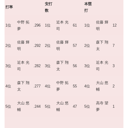
安打
本塁
打率
数
打
中野 拓
近本 光
佐藤 輝
1位
.296
1位
61
1位
12
夢
司
明
佐藤 輝
佐藤 輝
森下 翔
2位
.292
2位
57
2位
7
明
明
太
近本 光
森下 翔
近本 光
3位
.282
3位
56
3位
3
司
太
司
森下 翔
中野 拓
大山 悠
4位
.277
4位
55
4位
2
太
夢
輔
大山 悠
大山 悠
高寺 望
5位
.244
5位
47
5位
1
輔
輔
夢