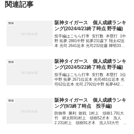
関連記事
阪神タイガース 個人成績ランキ
野球
ング(2024/4/23終了時点 野手編)
投手編はこちら打率 安打数 本塁打 1中
野 拓夢.2881中野 拓夢231森下 翔太42近
本 光司.2641近本 光司232佐藤 輝明33森
下 翔太.2533森下 翔太193近本 光司
2 打点 盗塁 四球 1佐藤...
阪神タイガース 個人成績ランキ
野球
ング(2024/5/22終了時点 野手編)
投手編はこちら打率 安打数 本塁打 1位
中野 拓夢.2671位近本 光司481位近本 光
司62位近本 光司.2792位中野 拓夢442位
森下 翔太53位森下 翔太.2413位森下 翔太
353位佐藤 輝明34位大山 悠輔.2134位大
山...
阪神タイガース 個人成績ランキ
野球
ング(9/3終了時点 投手編)
防御率 勝利 敗戦 1村上 頌樹1.791大
竹 耕太郎91村上 頌樹52才木 浩人
2.231村上 頌樹91才木 浩人53大竹 耕
太郎2.271伊藤 将司91西 勇輝5 1伊
藤 将司5 完投 完封 QS ...