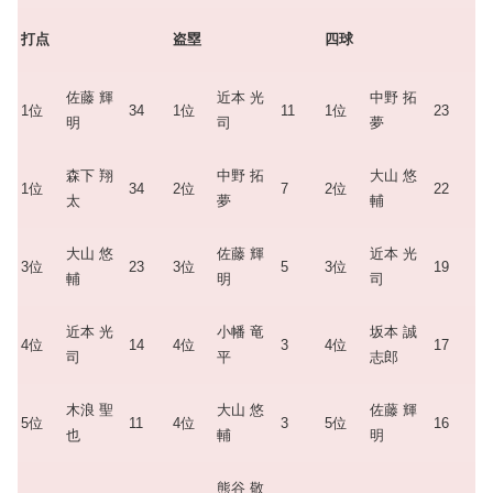
打点
盗塁
四球
佐藤 輝
近本 光
中野 拓
1位
34
1位
11
1位
23
明
司
夢
森下 翔
中野 拓
大山 悠
1位
34
2位
7
2位
22
太
夢
輔
大山 悠
佐藤 輝
近本 光
3位
23
3位
5
3位
19
輔
明
司
近本 光
小幡 竜
坂本 誠
4位
14
4位
3
4位
17
司
平
志郎
木浪 聖
大山 悠
佐藤 輝
5位
11
4位
3
5位
16
也
輔
明
熊谷 敬