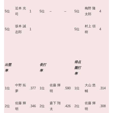
近本 光
梅野 隆
5位
1
5位
–
–
5位
4
司
太郎
坂本 誠
村上 頌
5位
1
5位
4
志郎
樹
得点
出塁
長打
圏打
率
率
率
中野 拓
佐藤 輝
大山 悠
1位
.377
1位
.590
1位
.314
夢
明
輔
佐藤 輝
森下 翔
佐藤 輝
2位
.346
2位
.426
2位
.308
明
太
明