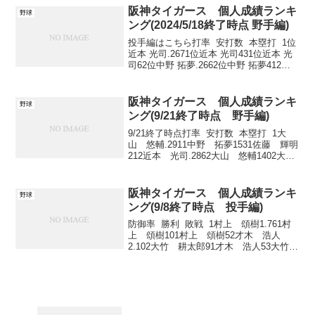
阪神タイガース 個人成績ランキ
野球
ング(2024/5/18終了時点 野手編)
投手編はこちら打率 安打数 本塁打 1位
近本 光司.2671位近本 光司431位近本 光
司62位中野 拓夢.2662位中野 拓夢412位
森下 翔太53位森下 翔太.2393位大山 悠輔
323位佐藤 輝明34位大山 悠輔.2193位森
下...
阪神タイガース 個人成績ランキ
野球
ング(9/21終了時点 野手編)
9/21終了時点打率 安打数 本塁打 1大
山 悠輔.2911中野 拓夢1531佐藤 輝明
212近本 光司.2862大山 悠輔1402大
山 悠輔153中野 拓夢.2853近本 光司
1383森下 翔太10 打点 盗塁 ...
阪神タイガース 個人成績ランキ
野球
ング(9/8終了時点 投手編)
防御率 勝利 敗戦 1村上 頌樹1.761村
上 頌樹101村上 頌樹52才木 浩人
2.102大竹 耕太郎91才木 浩人53大竹
耕太郎2.272伊藤 将司91西 勇輝5 1
伊藤 将司5 完投 完封 QS ...