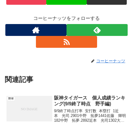
コーヒーナッツをフォローする
コーヒーナッツ
関連記事
阪神タイガース 個人成績ランキ
野球
ング(9/9終了時点 野手編)
9/9終了時点打率 安打数 本塁打 1近
本 光司.2901中野 拓夢1441佐藤 輝明
182中野 拓夢.2892近本 光司1302大
山 悠輔143大山 悠輔.2863大山 悠輔
1283森下 翔太10 打点 盗塁 四...