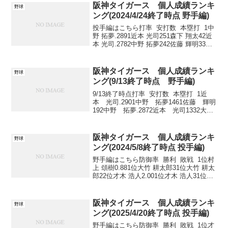
阪神タイガース 個人成績ランキ
野球
ング(2024/4/24終了時点 野手編)
投手編はこちら打率 安打数 本塁打 1中
野 拓夢.2891近本 光司251森下 翔太42近
本 光司.2782中野 拓夢242佐藤 輝明33森
下 翔太.2563森下 翔太203近本 光司
2 打点 盗塁 四球 1佐藤...
阪神タイガース 個人成績ランキ
野球
ング(9/13終了時点 野手編)
9/13終了時点打率 安打数 本塁打 1近
本 光司.2901中野 拓夢1461佐藤 輝明
192中野 拓夢.2872近本 光司1332大
山 悠輔143木浪 聖也.2823大山 悠輔
1283森下 翔太10 打点 盗塁 ...
阪神タイガース 個人成績ランキ
野球
ング(2024/5/8終了時点 投手編)
野手編はこちら防御率 勝利 敗戦 1位村
上 頌樹0.881位大竹 耕太郎31位大竹 耕太
郎22位才木 浩人2.001位才木 浩人31位青
柳 晃洋23位大竹 耕太郎3.823位伊藤 将司
21位村上 頌樹24位--3位桐敷 拓馬21位ゲ
ラ...
阪神タイガース 個人成績ランキ
野球
ング(2025/4/20終了時点 投手編)
野手編はこちら防御率 勝利 敗戦 1位才