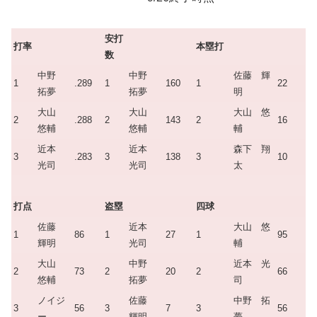
安打
打率
本塁打
数
中野
中野
佐藤 輝
1
.289
1
160
1
22
拓夢
拓夢
明
大山
大山
大山 悠
2
.288
2
143
2
16
悠輔
悠輔
輔
近本
近本
森下 翔
3
.283
3
138
3
10
光司
光司
太
打点
盗塁
四球
佐藤
近本
大山 悠
1
86
1
27
1
95
輝明
光司
輔
大山
中野
近本 光
2
73
2
20
2
66
悠輔
拓夢
司
ノイジ
佐藤
中野 拓
3
56
3
7
3
56
ー
輝明
夢