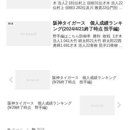
木 浩人2.181位村上 頌樹31位才木 浩人22
位村上 頌樹3.282位及川 雅貴22位門別 啓
人13位--3位富田 蓮12位ゲラ14位--3位門
別 啓人12位工藤 泰成15位--3位才木 浩...
阪神タイガース 個人成績ランキ
野球
ング(2024/4/21終了時点 投手編)
野手編はこちら防御率 勝利 敗戦 1才木
浩人1.041大竹 耕太郎21大竹 耕太郎22西
勇輝1.691才木 浩人22青柳 晃洋13青柳 晃
洋2.631伊藤 将司22西 勇輝1 4青柳 晃洋
12才木 浩人1 4村上 頌樹12...
阪神タイガース 個人成績ランキング
(9/26終了時点 投手編)
阪神タイガース 個人成績ランキング
(9/29終了時点 野手編)
ホーム
野球