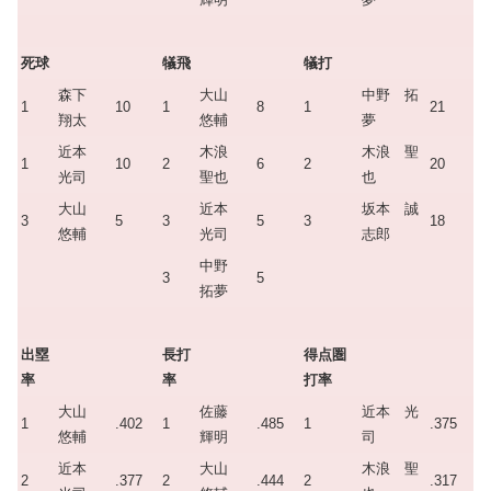
死球
犠飛
犠打
森下
大山
中野 拓
1
10
1
8
1
21
翔太
悠輔
夢
近本
木浪
木浪 聖
1
10
2
6
2
20
光司
聖也
也
大山
近本
坂本 誠
3
5
3
5
3
18
悠輔
光司
志郎
中野
3
5
拓夢
出塁
長打
得点圏
率
率
打率
大山
佐藤
近本 光
1
.402
1
.485
1
.375
悠輔
輝明
司
近本
大山
木浪 聖
2
.377
2
.444
2
.317