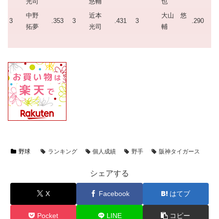
光司
悠輔
也
中野
近本
大山 悠
3
.353
3
.431
3
.290
拓夢
光司
輔
野球
ランキング
個人成績
野手
阪神タイガース
シェアする
X
Facebook
はてブ
Pocket
LINE
コピー