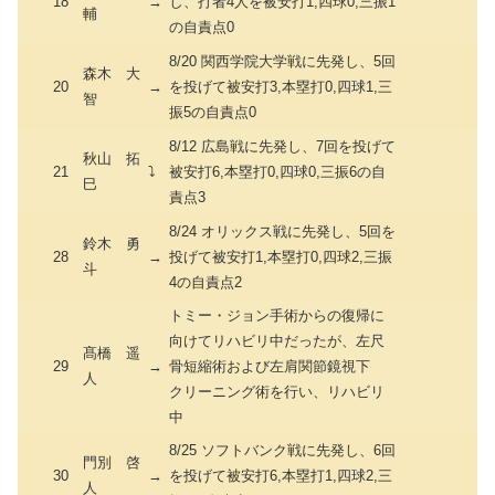
18
→
し、打者4人を被安打1,四球0,三振1
輔
の自責点0
8/20 関西学院大学戦に先発し、5回
森木 大
20
→
を投げて被安打3,本塁打0,四球1,三
智
振5の自責点0
8/12 広島戦に先発し、7回を投げて
秋山 拓
21
⤵
被安打6,本塁打0,四球0,三振6の自
巳
責点3
8/24 オリックス戦に先発し、5回を
鈴木 勇
28
→
投げて被安打1,本塁打0,四球2,三振
斗
4の自責点2
トミー・ジョン手術からの復帰に
向けてリハビリ中だったが、左尺
髙橋 遥
29
→
骨短縮術および左肩関節鏡視下
人
クリーニング術を行い、リハビリ
中
8/25 ソフトバンク戦に先発し、6回
門別 啓
30
→
を投げて被安打6,本塁打1,四球2,三
人