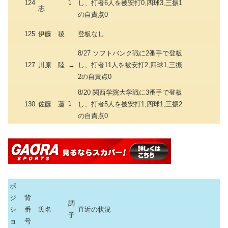
124
⤵
し、打者6人を被安打0,四球3,三振1
志
の自責点0
125
伊藤 稜
登板なし
8/27 ソフトバンク戦に2番手で登板
127
川原 陸
→
し、打者11人を被安打2,四球1,三振
2の自責点0
8/20 関西学院大学戦に3番手で登板
130
佐藤 蓮
⤵
し、打者5人を被安打1,四球1,三振2
の自責点0
ポ
ジ
背
調
シ
番
氏名
直近の状況
子
ョ
号