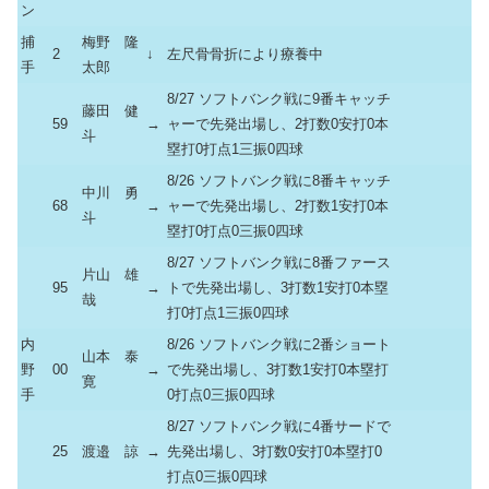
ン
捕
梅野 隆
2
↓
左尺骨骨折により療養中
手
太郎
8/27 ソフトバンク戦に9番キャッチ
藤田 健
59
→
ャーで先発出場し、2打数0安打0本
斗
塁打0打点1三振0四球
8/26 ソフトバンク戦に8番キャッチ
中川 勇
68
→
ャーで先発出場し、2打数1安打0本
斗
塁打0打点0三振0四球
8/27 ソフトバンク戦に8番ファース
片山 雄
95
→
トで先発出場し、3打数1安打0本塁
哉
打0打点1三振0四球
内
8/26 ソフトバンク戦に2番ショート
山本 泰
野
00
→
で先発出場し、3打数1安打0本塁打
寛
手
0打点0三振0四球
8/27 ソフトバンク戦に4番サードで
25
渡邉 諒
→
先発出場し、3打数0安打0本塁打0
打点0三振0四球