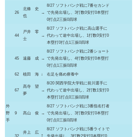
8/27 ソフトバンク戦に7番セカンド
北條 史
26
→
で先発出場し、3打数0安打0本塁打
也
0打点2三振0四球
8/27 ソフトバンク戦に高山選手に
戸井 零
44
→
代わって途中出場し、1打数0安打0
士
本塁打0打点1三振0四球
8/27 ソフトバンク戦に2番ショート
45
遠藤 成
→
で先発出場し、4打数0安打0本塁打
0打点1三振0四球
62
植田 海
↓
右足を痛め療養中
8/20 関西学院大学戦に前川選手に
髙寺 望
67
→
代わって途中出場し、2打数1安打0
夢
本塁打1打点0三振0四球
外
8/27 ソフトバンク戦に3番指名打者
野
9
髙山 俊
→
で先発出場し、3打数0安打0本塁打
手
0打点0三振0四球
8/27 ソフトバンク戦に5番ライトで
井上 広
32
⤴
先発出場し、3打数2安打0本塁打0