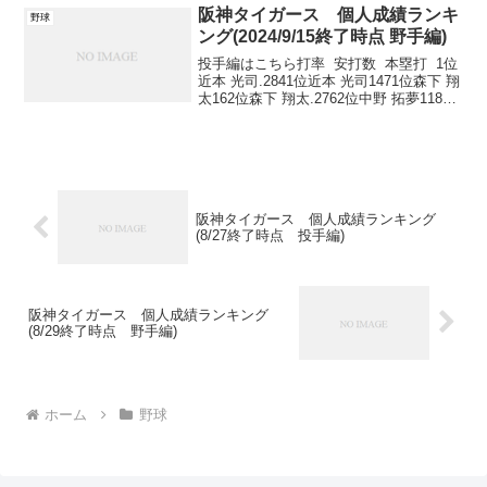
漆原...
阪神タイガース 個人成績ランキ
野球
ング(2024/9/15終了時点 野手編)
投手編はこちら打率 安打数 本塁打 1位
近本 光司.2841位近本 光司1471位森下 翔
太162位森下 翔太.2762位中野 拓夢1182
位大山 悠輔143位佐藤 輝明.2653位森下
翔太1162位佐藤 輝明144位大山 悠輔.2...
阪神タイガース 個人成績ランキング
(8/27終了時点 投手編)
阪神タイガース 個人成績ランキング
(8/29終了時点 野手編)
ホーム
野球