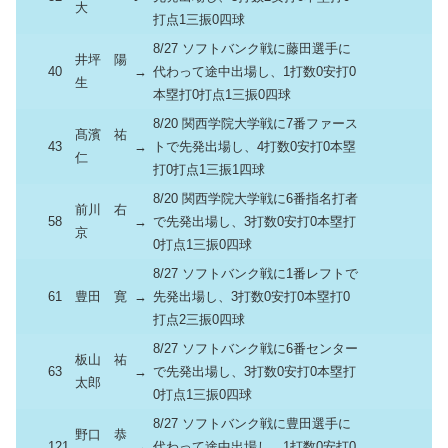
大
打点1三振0四球
8/27 ソフトバンク戦に藤田選手に
井坪 陽
40
→
代わって途中出場し、1打数0安打0
生
本塁打0打点1三振0四球
8/20 関西学院大学戦に7番ファース
髙濱 祐
43
→
トで先発出場し、4打数0安打0本塁
仁
打0打点1三振1四球
8/20 関西学院大学戦に6番指名打者
前川 右
58
→
で先発出場し、3打数0安打0本塁打
京
0打点1三振0四球
8/27 ソフトバンク戦に1番レフトで
61
豊田 寛
→
先発出場し、3打数0安打0本塁打0
打点2三振0四球
8/27 ソフトバンク戦に6番センター
板山 祐
63
→
で先発出場し、3打数0安打0本塁打
太郎
0打点1三振0四球
8/27 ソフトバンク戦に豊田選手に
野口 恭
121
→
代わって途中出場し、1打数0安打0