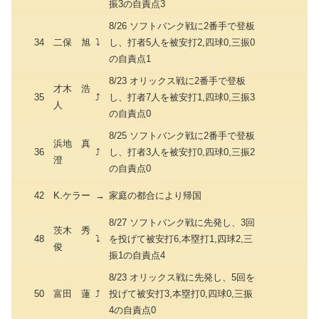
振3の自責点3
8/26 ソフトバンク戦に2番手で登板
34
二保 旭
⤵
し、打者5人を被安打2,四球0,三振0
の自責点1
8/23 オリックス戦に2番手で登板
才木 浩
35
⤴
し、打者7人を被安打1,四球0,三振3
人
の自責点0
8/25 ソフトバンク戦に2番手で登板
浜地 真
36
⤴
し、打者3人を被安打0,四球0,三振2
澄
の自責点0
42
K.ケラー
→
家庭の都合により帰国
8/27 ソフトバンク戦に先発し、3回
茨木 秀
48
⤵
を投げて被安打6,本塁打1,四球2,三
俊
振1の自責点4
8/23 オリックス戦に先発し、5回を
50
富田 蓮
⤴
投げて被安打3,本塁打0,四球0,三振
4の自責点0