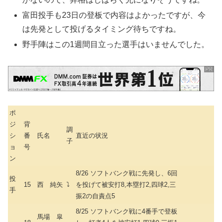
富田投手も23日の登板で内容はよかったですが、今
は先発として投げるタイミング待ちですね。
野手陣はこの1週間目立った選手はいませんでした。
ポ
ジ
背
調
シ
番
氏名
直近の状況
子
ョ
号
ン
8/26 ソフトバンク戦に先発し、6回
投
15
西 純矢
⤵
を投げて被安打8,本塁打2,四球2,三
手
振2の自責点5
8/25 ソフトバンク戦に4番手で登板
馬場 皐