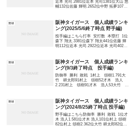
近本 光司.2881位近本 光司1381位大山 悠
輔132位佐藤 輝明.2652位中野 拓夢1072
位森下 翔太123位森下 翔太.2643位森下
翔太1023位佐藤 輝明114位大山 悠輔.2...
阪神タイガース 個人成績ランキ
野球
ング(2025/5/6終了時点 野手編)
投手編はこちら打率 安打数 本塁打 1位
森下 翔太.3381位森下 翔太441位佐藤 輝
明112位近本 光司.2922位近本 光司402位
森下 翔太53位佐藤 輝明.2853位佐藤 輝明
353位近本 光司34位中野 拓夢.2744位中...
阪神タイガース 個人成績ランキ
野球
ング(9/3終了時点 投手編)
防御率 勝利 敗戦 1村上 頌樹1.791大
竹 耕太郎91村上 頌樹52才木 浩人
2.231村上 頌樹91才木 浩人53大竹 耕
太郎2.271伊藤 将司91西 勇輝5 1伊
藤 将司5 完投 完封 QS ...
阪神タイガース 個人成績ランキ
野球
ング(2024/8/25終了時点 投手編)
野手編はこちら防御率 勝利 敗戦 1位才
木 浩人1.581位才木 浩人101位村上 頌樹
82位村上 頌樹2.362位大竹 耕太郎82位大
竹 耕太郎73位大竹 耕太郎3.093位ビーズ
リー63位伊藤 将司44位--3位西 勇輝63位