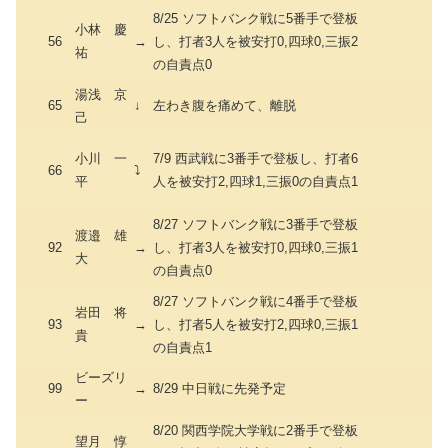
8/25 ソフトバンク戦に5番手で登板
小林 慶
56
→
し、打者3人を被安打0,四球0,三振2
祐
の自責点0
湯浅 京
65
↓
左わき腹を痛めて、離脱
己
小川 一
7/9 西武戦に3番手で登板し、打者6
66
⤵
平
人を被安打2,四球1,三振0の自責点1
8/27 ソフトバンク戦に3番手で登板
渡邉 雄
92
→
し、打者3人を被安打0,四球0,三振1
大
の自責点0
8/27 ソフトバンク戦に4番手で登板
岩田 将
93
→
し、打者5人を被安打2,四球0,三振1
貴
の自責点1
ビーズリ
99
→
8/29 中日戦に先発予定
ー
8/20 関西学院大学戦に2番手で登板
望月 惇